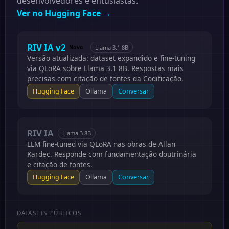
desenvolvedores e entusiastas.
Ver no Hugging Face →
RIV IA v2
Llama 3.1 8B
Novo
Versão atualizada: dataset expandido e fine-tuning
via QLoRA sobre Llama 3.1 8B. Respostas mais
precisas com citação de fontes da Codificação.
Hugging Face
Ollama
Conversar
RIV IA
Llama 3 8B
LLM fine-tuned via QLoRA nas obras de Allan
Kardec. Responde com fundamentação doutrinária
e citação de fontes.
Hugging Face
Ollama
Conversar
DATASETS PÚBLICOS