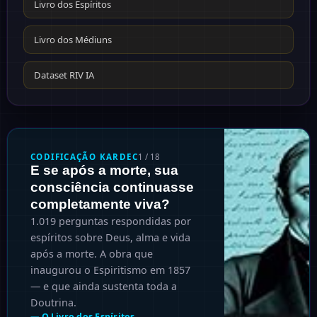
Livro dos Espíritos
Livro dos Médiuns
Dataset RIV IA
CODIFICAÇÃO KARDEC
2
/
18
O que realmente acontece
em uma sessão
mediúnica — visto do
lado espiritual?
Tipos de médiuns, como identificar
fraudes, cuidados práticos e o que
os espíritos veem quando tentam
se comunicar. O manual técnico do
Espiritismo.