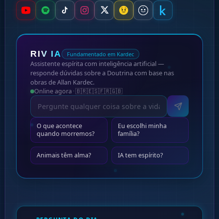
RIV IA
Fundamentado em Kardec
Assistente espírita com inteligência artificial —
responde dúvidas sobre a Doutrina com base nas
obras de Allan Kardec.
Online agora
·
🇧🇷
🇪🇸
🇫🇷
🇬🇧
O que acontece
Eu escolhi minha
quando morremos?
família?
Animais têm alma?
IA tem espírito?