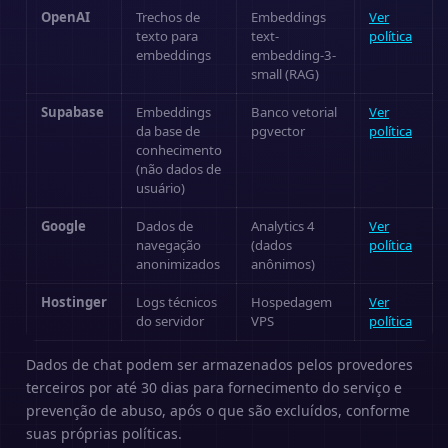
OpenAI
Trechos de
Embeddings
Ver
texto para
text-
política
embeddings
embedding-3-
small (RAG)
Supabase
Embeddings
Banco vetorial
Ver
da base de
pgvector
política
conhecimento
(não dados de
usuário)
Google
Dados de
Analytics 4
Ver
navegação
(dados
política
anonimizados
anônimos)
Hostinger
Logs técnicos
Hospedagem
Ver
do servidor
VPS
política
Dados de chat podem ser armazenados pelos provedores
terceiros por até 30 dias para fornecimento do serviço e
prevenção de abuso, após o que são excluídos, conforme
suas próprias políticas.