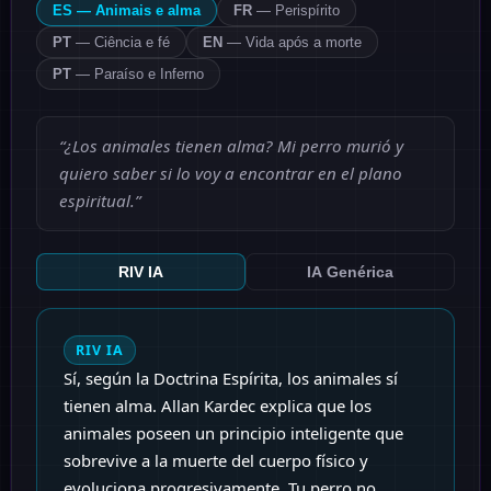
ES
—
Animais e alma
FR
—
Perispírito
PT
—
Ciência e fé
EN
—
Vida após a morte
PT
—
Paraíso e Inferno
“
¿Los animales tienen alma? Mi perro murió y
quiero saber si lo voy a encontrar en el plano
espiritual.
”
RIV IA
IA Genérica
RIV IA
Sí, según la Doctrina Espírita, los animales sí
tienen alma. Allan Kardec explica que los
animales poseen un principio inteligente que
sobrevive a la muerte del cuerpo físico y
evoluciona progresivamente. Tu perro no