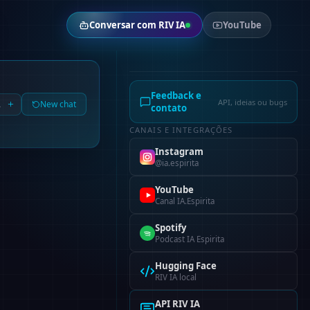
Conversar com RIV IA
YouTube
Feedback e
API, ideias ou bugs
A
New chat
contato
CANAIS E INTEGRAÇÕES
Instagram
@ia.espirita
YouTube
Canal IA.Espirita
Spotify
Podcast IA Espirita
Hugging Face
RIV IA local
API RIV IA