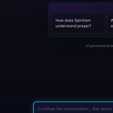
How does Spiritism
W
understand prayer?
o
AI-generated answe