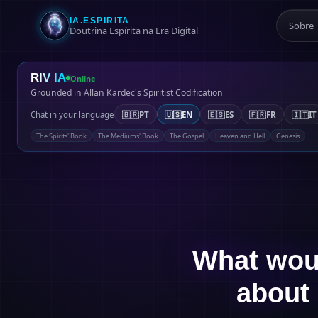
IA.ESPIRITA
Sobre
Doutrina Espírita na Era Digital
RIV IA
Online
Grounded in Allan Kardec's Spiritist Codification
Chat in your language
🇧🇷
PT
🇺🇸
EN
🇪🇸
ES
🇫🇷
FR
🇮🇹
IT
The Spirits' Book
The Mediums' Book
The Gospel
Heaven and Hell
Genesis
What woul
about 