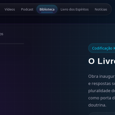
Vídeos
Podcast
Biblioteca
Livro dos Espíritos
Notícias
os
1857
Codificação 
O Livr
Obra inaugura
e respostas so
pluralidade d
como porta de
doutrina.