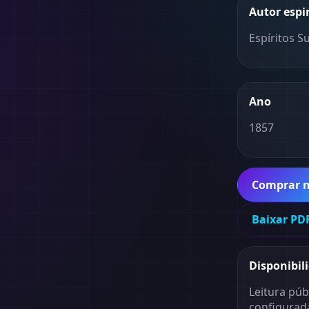
Autor espi
Espíritos S
Ano
1857
Comprar 
Baixar PDF
Disponibil
Leitura púb
configurad