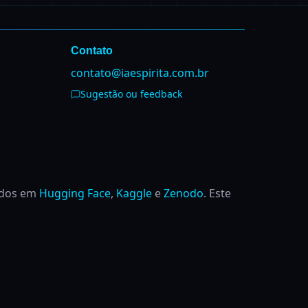
Contato
contato@iaespirita.com.br
Sugestão ou feedback
ados em
Hugging Face
,
Kaggle
e
Zenodo
.
Este