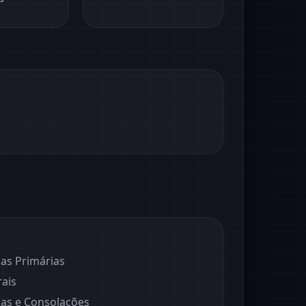
sas Primárias
rais
ças e Consolações