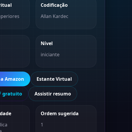
ritual
Codificação
uperiores
Allan Kardec
Nível
iniciante
na Amazon
Estante Virtual
 gratuito
Assistir resumo
idade
Ordem sugerida
lica
1
a