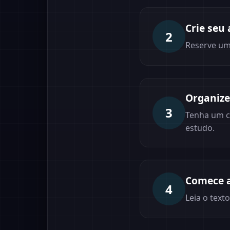
Crie seu
2
Reserve um 
Organize
3
Tenha um ca
estudo.
Comece a
4
Leia o text