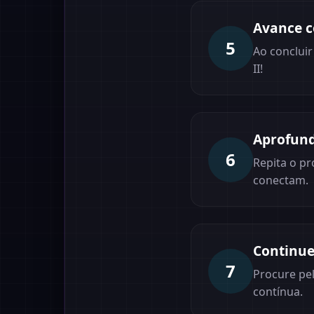
Avance c
5
Ao conclui
II!
Aprofun
6
Repita o p
conectam.
Continue
7
Procure pe
contínua.