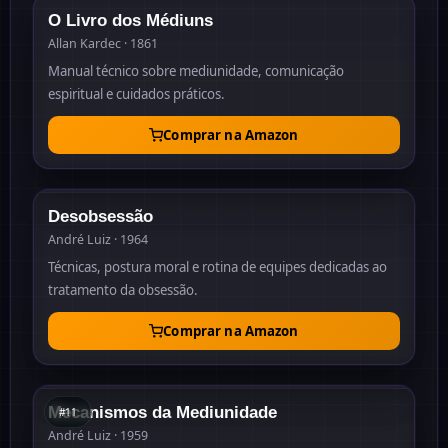
O Livro dos Médiuns
Allan Kardec · 1861
Manual técnico sobre mediunidade, comunicação
espiritual e cuidados práticos.
Comprar na Amazon
1964
Desobsessão
André Luiz · 1964
Técnicas, postura moral e rotina de equipes dedicadas ao
tratamento da obsessão.
Comprar na Amazon
#
11
1959
Mecanismos da Mediunidade
#
11
André Luiz · 1959