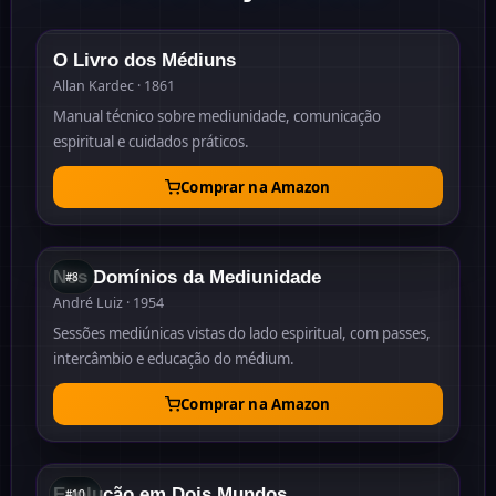
1861
O Livro dos Médiuns
Allan Kardec · 1861
Manual técnico sobre mediunidade, comunicação
espiritual e cuidados práticos.
Comprar na Amazon
#
8
1954
Nos Domínios da Mediunidade
#
8
André Luiz · 1954
Sessões mediúnicas vistas do lado espiritual, com passes,
intercâmbio e educação do médium.
Comprar na Amazon
#
10
1958
Evolução em Dois Mundos
#
10