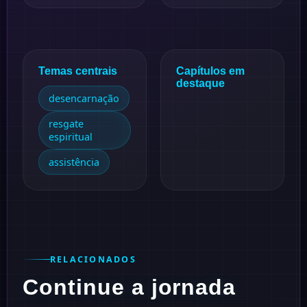
Temas centrais
Capítulos em
destaque
desencarnação
resgate
espiritual
assistência
RELACIONADOS
Continue a jornada
#
3
1945