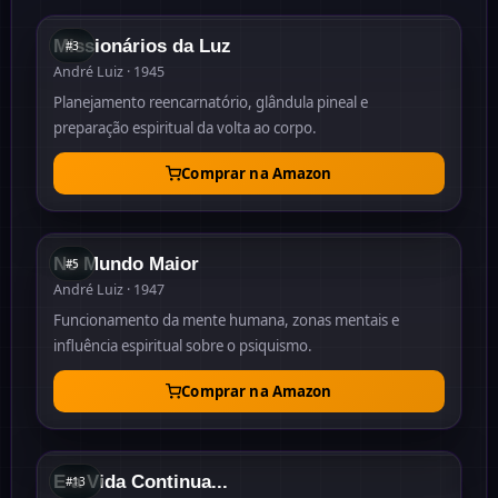
Missionários da Luz
#
3
André Luiz · 1945
Planejamento reencarnatório, glândula pineal e
preparação espiritual da volta ao corpo.
Comprar na Amazon
#
5
1947
No Mundo Maior
#
5
André Luiz · 1947
Funcionamento da mente humana, zonas mentais e
influência espiritual sobre o psiquismo.
Comprar na Amazon
#
13
1968
E a Vida Continua...
#
13