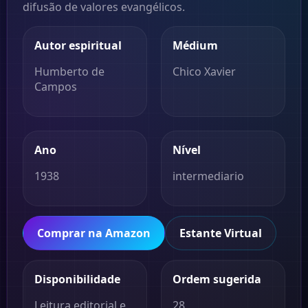
difusão de valores evangélicos.
Autor espiritual
Médium
Humberto de
Chico Xavier
Campos
Ano
Nível
1938
intermediario
Comprar na Amazon
Estante Virtual
Disponibilidade
Ordem sugerida
Leitura editorial e
28