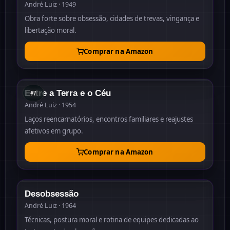
André Luiz · 1949
Obra forte sobre obsessão, cidades de trevas, vingança e
libertação moral.
Comprar na Amazon
#
7
1954
Entre a Terra e o Céu
#
7
André Luiz · 1954
Laços reencarnatórios, encontros familiares e reajustes
afetivos em grupo.
Comprar na Amazon
1964
Desobsessão
André Luiz · 1964
Técnicas, postura moral e rotina de equipes dedicadas ao