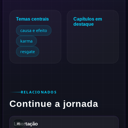
Temas centrais
Capítulos em
destaque
causa e efeito
karma
resgate
RELACIONADOS
Continue a jornada
#
6
1949
Libertação
#
6