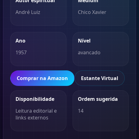
Autor espiritual
Médium
André Luiz
Chico Xavier
Ano
Nível
1957
avancado
Comprar na Amazon
Estante Virtual
Disponibilidade
Ordem sugerida
Leitura editorial e
14
links externos